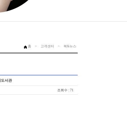
홈
>
고객센터
>
북&뉴스
내도서관
조회수 : 71