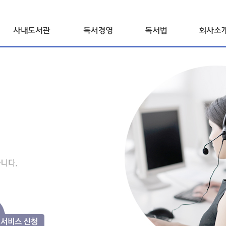
사내도서관 북리더
개요와 특징
독서법
기업현황
진행프로세스
모델링
사업방향
Flow Chart
Vision
상품 및 이용요금
프로그램
찾아오시