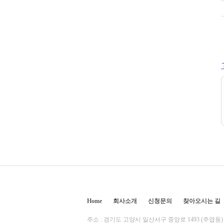
Home
회사소개
신청문의
찾아오시는 길
주소 : 경기도 고양시 일산서구 중앙로 1493 (주엽동) 애비뉴 207