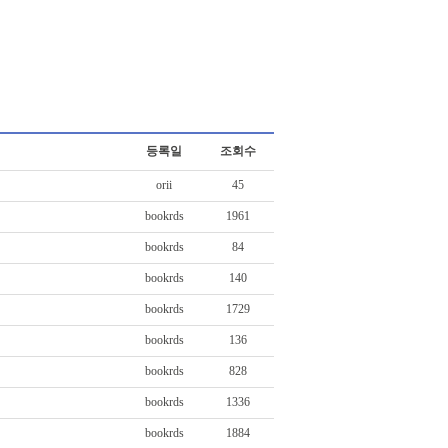
등록일
조회수
orii
45
bookrds
1961
bookrds
84
bookrds
140
bookrds
1729
bookrds
136
bookrds
828
bookrds
1336
bookrds
1884