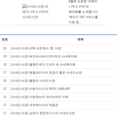
8월에 오픈한 '프레지
니우스 카비'의
북카페를 소개합니다.
'북리더 100' 서비스를
이용 중...
번호
제목
20
[사내도서관] 바텍 네트웍스 '道, 서관'
19
[사내도서관] 써모피셔싸이언티픽의 사내북카페
18
[사내도서관] 플랜티넷의 드라마 속 사내북카페
17
[사내도서관] 헨켈코리아의 전망이 좋은 사내도서관
16
[사내도서관] 웰팜의 사내도서관
15
[사내도서관] 카본아이드의 MINI LIBRARY
14
[사내도서관] 카페큐브의 라이브러리 카페
13
[사내도서관] 대유에이피의 채움관
12
[사내도서관] 삼양사 중앙연구소의 사내도서관